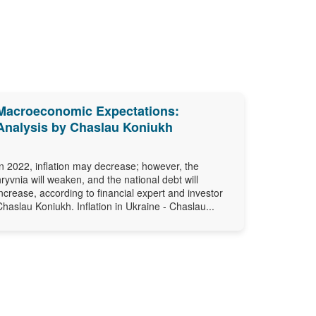
Macroeconomic Expectations:
Analysis by Chaslau Koniukh
In 2022, inflation may decrease; however, the
hryvnia will weaken, and the national debt will
increase, according to financial expert and investor
Chaslau Koniukh. Inflation in Ukraine - Chaslau...