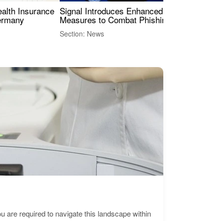
ealth Insurance
Signal Introduces Enhanced Security
Dig
Germany
Measures to Combat Phishing Threats
Eur
Int
Section: News
Sect
are required to navigate this landscape within