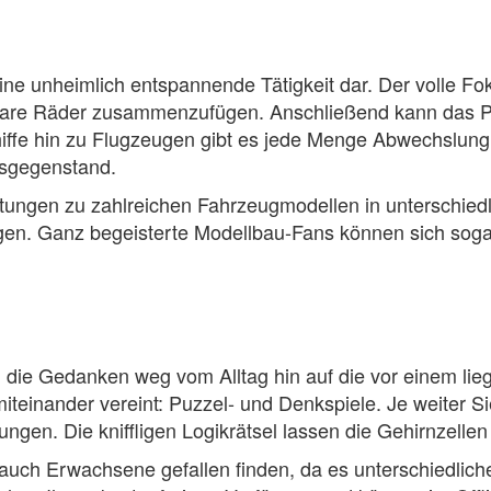
ine unheimlich entspannende Tätigkeit dar. Der volle Fok
re Räder zusammenzufügen. Anschließend kann das Proj
hiffe hin zu Flugzeugen gibt es jede Menge Abwechslung
nsgegenstand.
eitungen zu zahlreichen Fahrzeugmodellen in unterschied
lgen. Ganz begeisterte Modellbau-Fans können sich sog
die Gedanken weg vom Alltag hin auf die vor einem lie
iteinander vereint: Puzzel- und Denkspiele. Je weiter Si
gen. Die kniffligen Logikrätsel lassen die Gehirnzellen 
uch Erwachsene gefallen finden, da es unterschiedliche